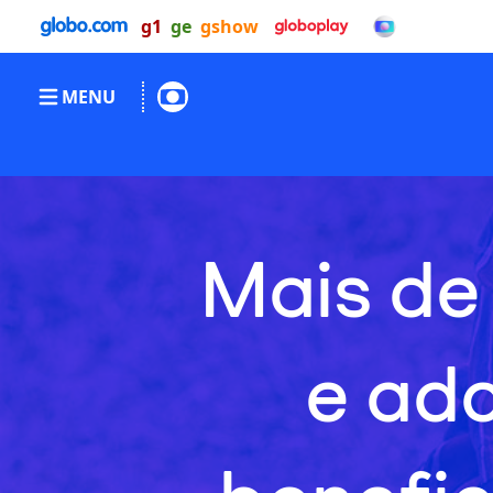
g1
ge
gshow
MENU
Mais de
e ad