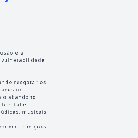
lusão e a
 vulnerabilidade
ando resgatar os
dades no
m o abandono,
mbiental e
lúdicas, musicais.
vem em condições