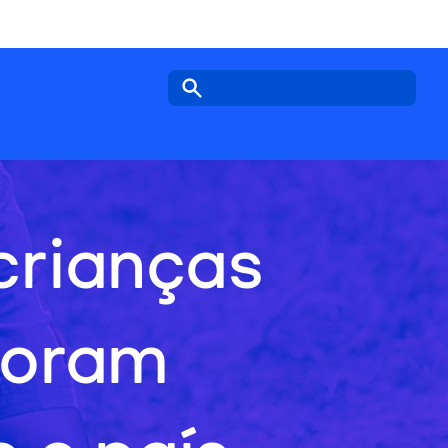
Search icon
crianças
foram