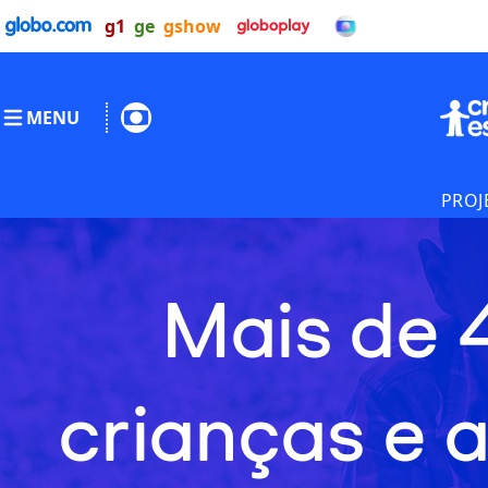
g1
ge
gshow
MENU
PROJ
Mais de 
crianças e 