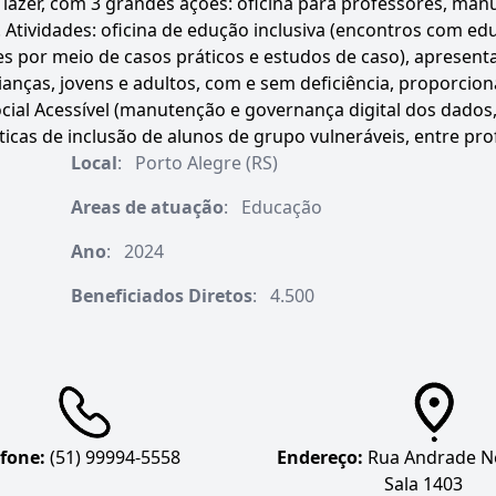
 lazer, com 3 grandes ações: oficina para professores, manu
 Atividades: oficina de edução inclusiva (encontros com edu
tes por meio de casos práticos e estudos de caso), apresent
anças, jovens e adultos, com e sem deficiência, proporci
Social Acessível (manutenção e governança digital dos dado
icas de inclusão de alunos de grupo vulneráveis, entre prof
Local
:
Porto Alegre (RS)
Areas de atuação
:
Educação
Ano
:
2024
Beneficiados Diretos
:
4.500
efone:
(51) 99994-5558
Endereço:
Rua Andrade Ne
Sala 1403