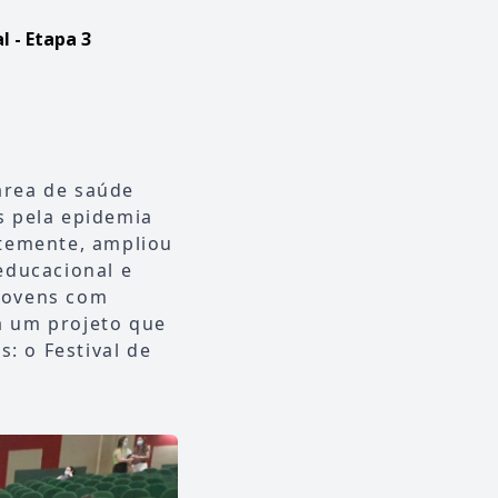
l - Etapa 3
 área de saúde
s pela epidemia
ntemente, ampliou
educacional e
 jovens com
 a um projeto que
s: o Festival de