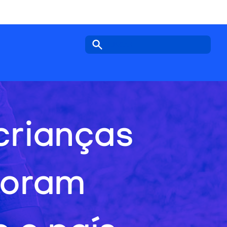
Search icon
crianças
foram