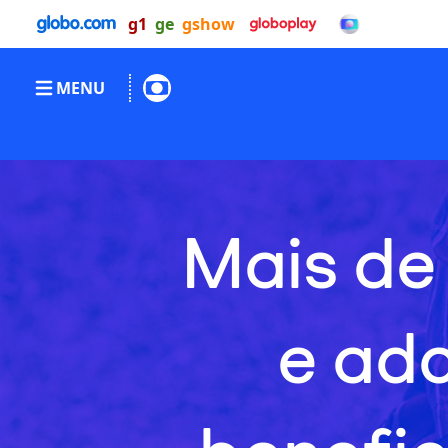
g1
ge
gshow
MENU
Mais de
e ad