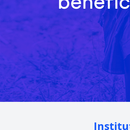
benefic
Instit