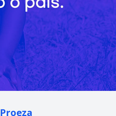
 o país.
 Proeza