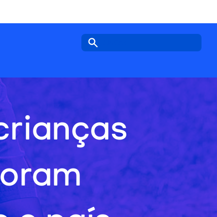
Search icon
crianças
foram