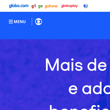
g1
ge
gshow
MENU
Mais de
e ad