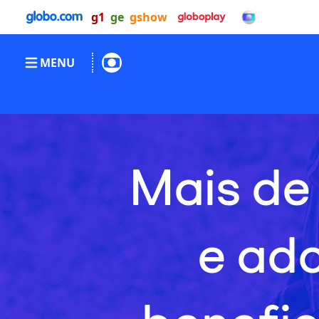
g1
ge
gshow
MENU
Mais de
e ad