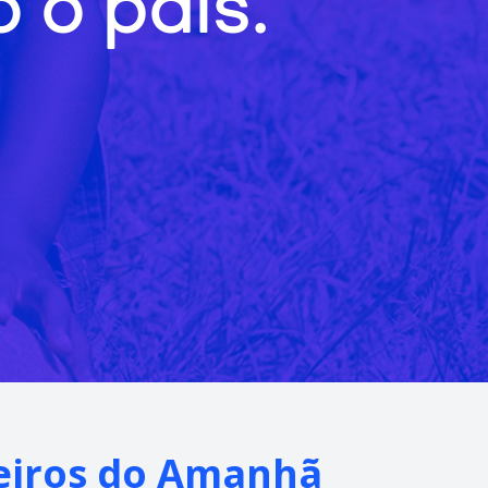
 o país.
ueiros do Amanhã