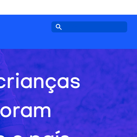
Search icon
crianças
foram