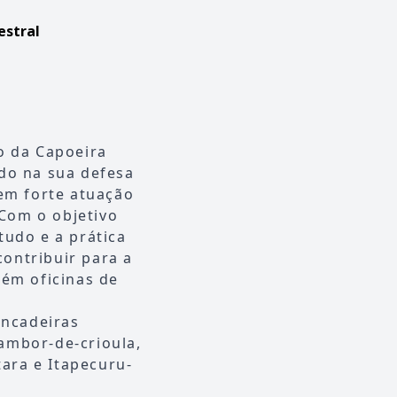
estral
o da Capoeira
udo na sua defesa
Tem forte atuação
Com o objetivo
tudo e a prática
ontribuir para a
bém oficinas de
incadeiras
ambor-de-crioula,
ara e Itapecuru-