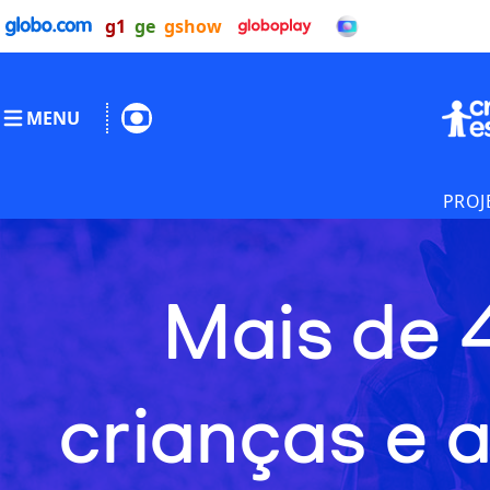
g1
ge
gshow
MENU
PROJ
Mais de 
crianças e 