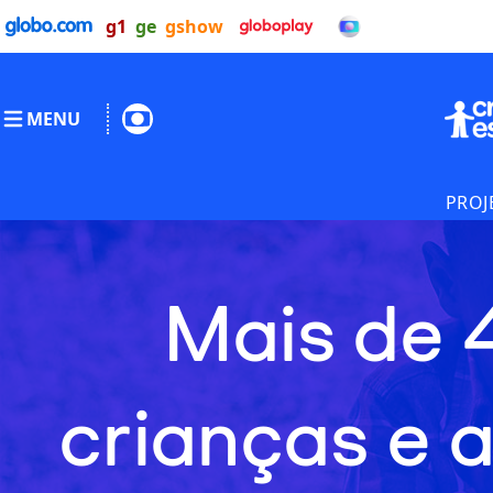
g1
ge
gshow
MENU
PROJ
Mais de 
crianças e 