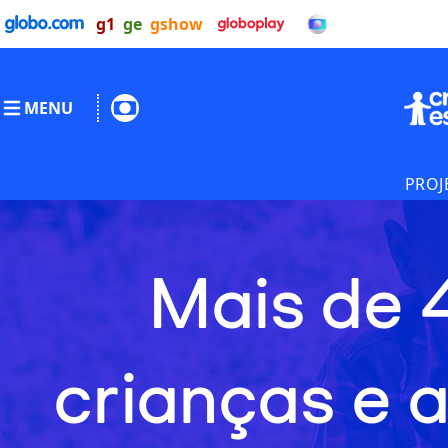
g1
ge
gshow
MENU
PROJ
Mais de 
crianças e 