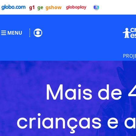
g1
ge
gshow
MENU
PROJ
Mais de 
crianças e 