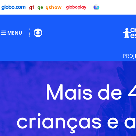
g1
ge
gshow
MENU
PROJ
Mais de 
crianças e 