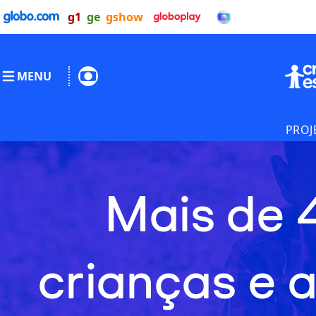
g1
ge
gshow
MENU
PROJ
Mais de 
crianças e 